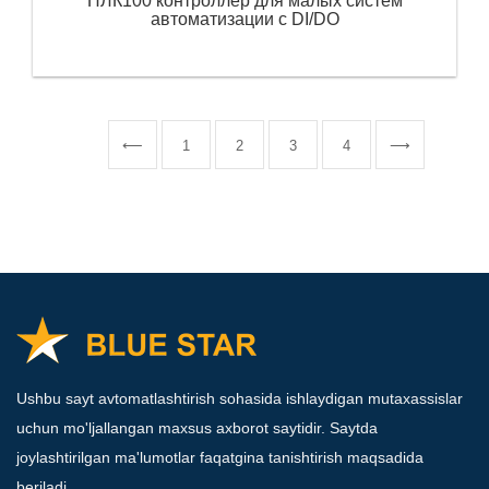
ПЛК100 контроллер для малых систем
автоматизации с DI/DO
⟵
1
2
3
4
⟶
Ushbu sayt avtomatlashtirish sohasida ishlaydigan mutaxassislar
uchun mo'ljallangan maxsus axborot saytidir. Saytda
joylashtirilgan ma'lumotlar faqatgina tanishtirish maqsadida
beriladi.