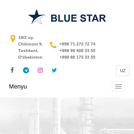
O'zbekistondagi jarayonni
18/2 uy,
Chilonzor 9,
boshqarish tizimi
+998 71 273 72 74
Toshkent,
+998 90 408 33 55
O'zbekiston
+998 88 175 33 55
UZ
Menyu
Navigats
almashti