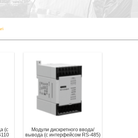
ri
а (с
Модули дискретного ввода/
В110
вывода (с интерфейсом RS-485)