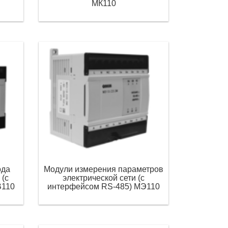
МК110
ода
Модули измерения параметров
 (с
электрической сети (с
В110
интерфейсом RS-485) МЭ110