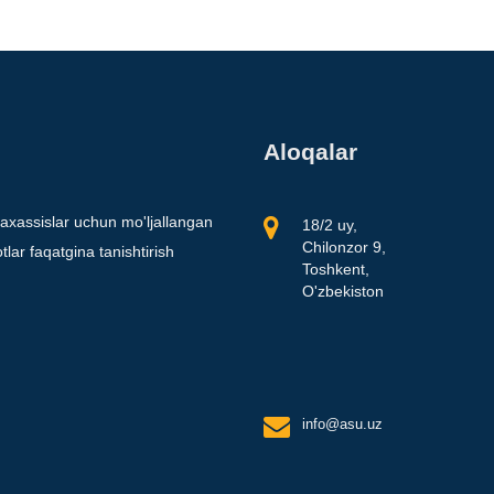
Aloqalar
axassislar uchun mo'ljallangan
18/2 uy,
Chilonzor 9,
lar faqatgina tanishtirish
Toshkent,
O'zbekiston
info@asu.uz