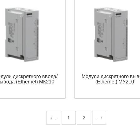
дули дискретного ввода/
Модули дискретного выв
ывода (Ethernet) МК210
(Ethernet) МУ210
⟵
1
2
⟶