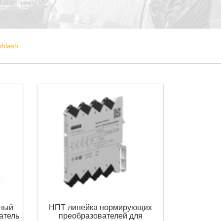
shlash
ный
НПТ линейка нормирующих
атель
преобразователей для