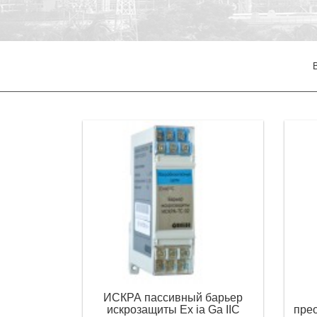
B
ИСКРА пассивный барьер
искрозащиты Ex ia Ga IIC
прео