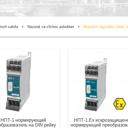
Maydon signallari bilan i
osh sahifa
Nazorat va o'lchov asboblari
НПТ-1 нормирующий
НПТ-1.Ех искрозащищен
бразователь на DIN рейку
нормирующий преобразов