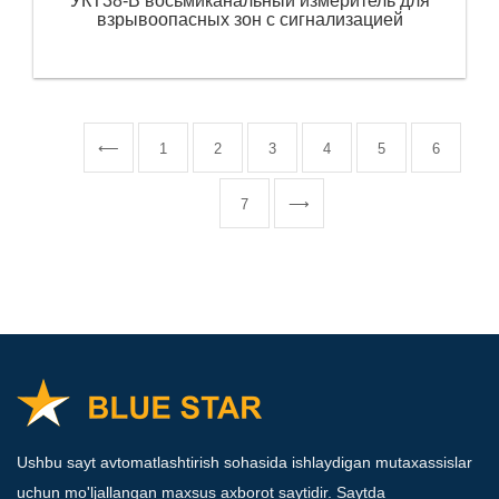
УКТ38-В восьмиканальный измеритель для
взрывоопасных зон с сигнализацией
⟵
1
2
3
4
5
6
7
⟶
Ushbu sayt avtomatlashtirish sohasida ishlaydigan mutaxassislar
uchun mo'ljallangan maxsus axborot saytidir. Saytda