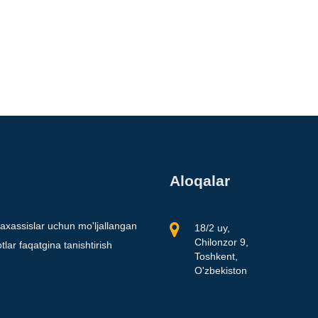
Aloqalar
axassislar uchun mo'ljallangan
18/2 uy,
Chilonzor 9,
lar faqatgina tanishtirish
Toshkent,
O'zbekiston