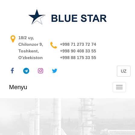
O'zbekistondagi jarayonni
18/2 uy,
Chilonzor 9,
boshqarish tizimi
+998 71 273 72 74
Toshkent,
+998 90 408 33 55
O'zbekiston
+998 88 175 33 55
UZ
Menyu
Navigats
almashti