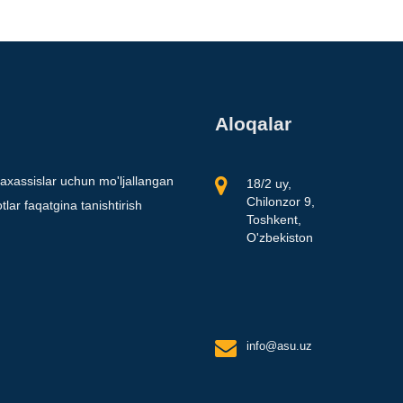
Aloqalar
axassislar uchun mo'ljallangan
18/2 uy,
Chilonzor 9,
lar faqatgina tanishtirish
Toshkent,
O'zbekiston
info@asu.uz