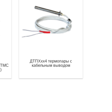
ДТПХхх4 термопары с
 КТМС
кабельным выводом
)