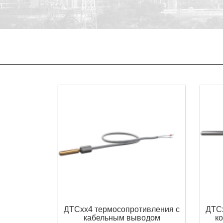
ДТСхх4 термосопротивления с
ДТСх
кабельным выводом
к