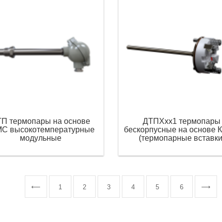
П термопары на основе
ДТПХхх1 термопары
С высокотемпературные
бескорпусные на основе
модульные
(термопарные вставки
⟵
1
2
3
4
5
6
⟶