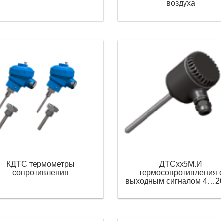
воздуха
КДТС термометры
ДТСхх5М.И
сопротивления
термосопротивления 
выходным сигналом 4…2