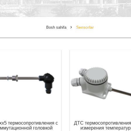
Sensorlar
Bosh sahifa
х5 термосопротивления с
ДТС термосопротивления
оммутационной головкой
измерения температу