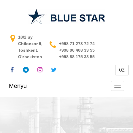
O'zbekistondagi jarayonni
18/2 uy,
Chilonzor 9,
boshqarish tizimi
+998 71 273 72 74
Toshkent,
+998 90 408 33 55
O'zbekiston
+998 88 175 33 55
UZ
Menyu
Navigats
almashti