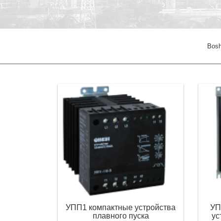
Bosh
УПП1 компактные устройства
УП
плавного пуска
ус