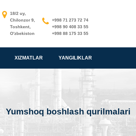
18/2 uy,
Chilonzor 9,
+998 71 273 72 74
Toshkent,
+998 90 408 33 55
O'zbekiston
+998 88 175 33 55
XIZMATLAR
YANGILIKLAR
Yumshoq boshlash qurilmalari