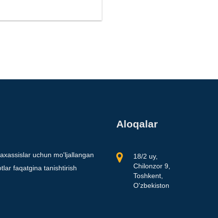
Aloqalar
axassislar uchun mo'ljallangan
18/2 uy,
Chilonzor 9,
lar faqatgina tanishtirish
Toshkent,
O'zbekiston