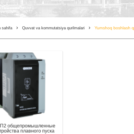
Yumshoq boshlash qu
 sahifa
Quvvat va kommutatsiya qurilmalari
П2 общепромышленные
тройства плавного пуска