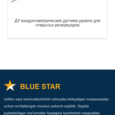
ДУ кондуктометрические датчики уровня для
открытых резервуаров
Ushbu sayt avtomatlashtirish sohasida ishlaydigan mutaxassislar
uchun mo'ljallangan maxsus axborot saytidir. Saytda
joylashtirilgan ma'lumotlar faqatgina tanishtirish maqsadida