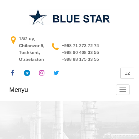
O'zbekistondagi jarayonni
18/2 uy,
Chilonzor 9,
boshqarish tizimi
+998 71 273 72 74
Toshkent,
+998 90 408 33 55
O'zbekiston
+998 88 175 33 55
UZ
Menyu
Navigats
almashti