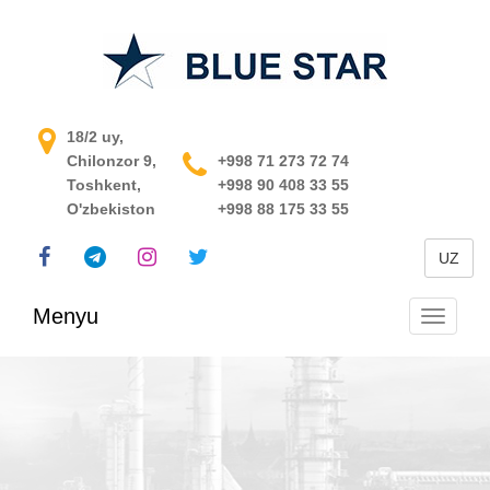
O'zbekistondagi jarayonni
18/2 uy,
Chilonzor 9,
boshqarish tizimi
+998 71 273 72 74
Toshkent,
+998 90 408 33 55
O'zbekiston
+998 88 175 33 55
UZ
Menyu
Navigats
almashti