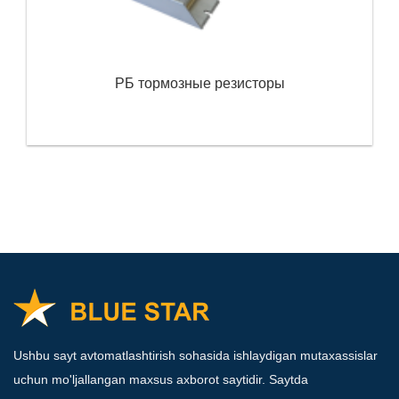
РБ тормозные резисторы
Ushbu sayt avtomatlashtirish sohasida ishlaydigan mutaxassislar
uchun mo'ljallangan maxsus axborot saytidir. Saytda