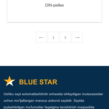
DIN-рейки
⟵
1
2
⟶
Ushbu sayt avtomatlashtirish sohasida ishlaydigan mutaxassislar
uchun mo'ljallangan maxsus axborot saytidir. Saytda
joylashtirilgan ma'lumotlar faqatgina tanishtirish maqsadida