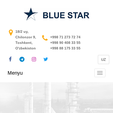
O'zbekistondagi jarayonni
18/2 uy,
Chilonzor 9,
boshqarish tizimi
+998 71 273 72 74
Toshkent,
+998 90 408 33 55
O'zbekiston
+998 88 175 33 55
UZ
Menyu
Navigats
almashti