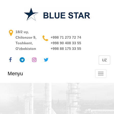
O'zbekistondagi jarayonni
18/2 uy,
Chilonzor 9,
boshqarish tizimi
+998 71 273 72 74
Toshkent,
+998 90 408 33 55
O'zbekiston
+998 88 175 33 55
UZ
Menyu
Navigats
almashti