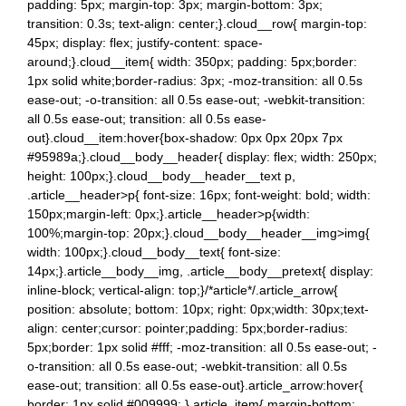
padding: 5px; margin-top: 3px; margin-bottom: 3px;
transition: 0.3s; text-align: center;}.cloud__row{ margin-top:
45px; display: flex; justify-content: space-
around;}.cloud__item{ width: 350px; padding: 5px;border:
1px solid white;border-radius: 3px; -moz-transition: all 0.5s
ease-out; -o-transition: all 0.5s ease-out; -webkit-transition:
all 0.5s ease-out; transition: all 0.5s ease-
out}.cloud__item:hover{box-shadow: 0px 0px 20px 7px
#95989a;}.cloud__body__header{ display: flex; width: 250px;
height: 100px;}.cloud__body__header__text p,
.article__header>p{ font-size: 16px; font-weight: bold; width:
150px;margin-left: 0px;}.article__header>p{width:
100%;margin-top: 20px;}.cloud__body__header__img>img{
width: 100px;}.cloud__body__text{ font-size:
14px;}.article__body__img, .article__body__pretext{ display:
inline-block; vertical-align: top;}/*article*/.article_arrow{
position: absolute; bottom: 10px; right: 0px;width: 30px;text-
align: center;cursor: pointer;padding: 5px;border-radius:
5px;border: 1px solid #fff; -moz-transition: all 0.5s ease-out; -
o-transition: all 0.5s ease-out; -webkit-transition: all 0.5s
ease-out; transition: all 0.5s ease-out}.article_arrow:hover{
border: 1px solid #009999; }.article_item{ margin-bottom: