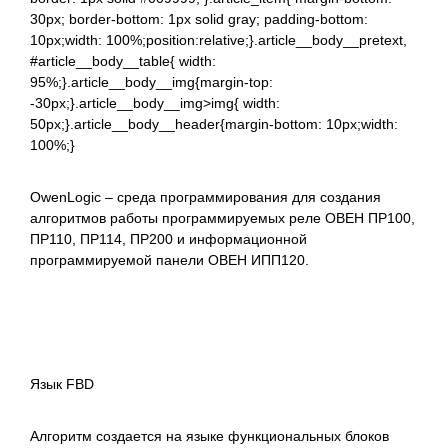
30px; border-bottom: 1px solid gray; padding-bottom:
10px;width: 100%;position:relative;}.article__body__pretext,
#article__body__table{ width:
95%;}.article__body__img{margin-top:
-30px;}.article__body__img>img{ width:
50px;}.article__body__header{margin-bottom: 10px;width:
100%;}
OwenLogic – среда программирования для создания
алгоритмов работы программируемых реле ОВЕН ПР100,
ПР110, ПР114, ПР200 и информационной
программируемой панели ОВЕН ИПП120.
Скачать
Видео-обучение на Youtube
Руководство пользователя
Язык FBD
Алгоритм создается на языке функциональных блоков