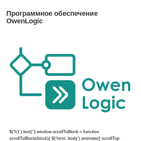
Программное обеспечение
OwenLogic
$('h1').text('');window.scrollToBlock = function
scrollToBlock(block){ $('html, body').animate({ scrollTop: