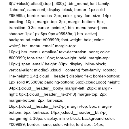
$('#'+block).offset().top }, 800);} .btn_menu{ font-family:
'Tahoma', sans-serif; display: block; border: 1px solid
#95989a; border-radius: 2px; color: gray; font-size: 14px;
padding: 10px; margin-top: 3px; margin-bottom: 5px;
transition: 0.3s; cursor: pointer;}.btn_menu:hover{ box-
shadow: 1px 1px 6px 0px #95989a; }.btn_active{
background-color: #009999; font-weight: bold; color:
white;}.btn_menu_email{ margin-top:
10px;}.btn_menu_email>a{ text-decoration: none; color:
#009999; font-size: 16px; font-weight: bold; margin-top:
10px;}.span_email{ height: 30px; display: inline-block;
vertical-align: middle;} .cloud__content{ font-family: roboto;
line-height: 1.4;}.cloud__header{ display: flex; border-bottom:
1px solid #95989a; padding-bottom: 5px;}.cloudLogo{ height:
94px;}.cloud__header__body{ margin-left: 20px; margin-
right: 0px;}.cloud__header__text>h3{ margin-top: 2px;
margin-bottom: 2px; font-size:
16px;}.cloud__header__text>p{ margin-top: 5px; margin-
bottom: 5px; font-size: 14px;}.cloud__header__btn>p{
margin-right: 10px; display: inline-block; background-color:
#009999; border: none; color: white; font-size: 14px;