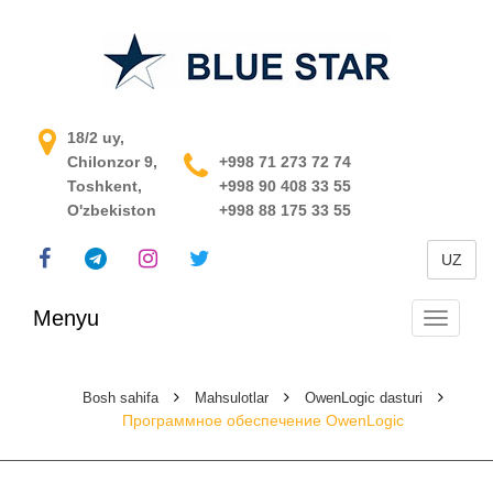
O'zbekistondagi jarayonni
18/2 uy,
Chilonzor 9,
boshqarish tizimi
+998 71 273 72 74
Toshkent,
+998 90 408 33 55
O'zbekiston
+998 88 175 33 55
UZ
Menyu
Navigats
almashti
Bosh sahifa
Mahsulotlar
OwenLogic dasturi
Программное обеспечение OwenLogic