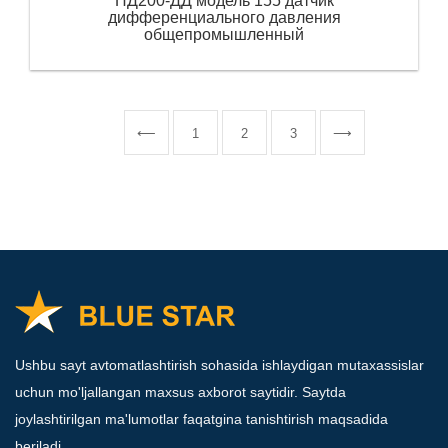
ПД200-ДД модель 155 датчик
дифференциального давления
общепромышленный
⟵
1
2
3
⟶
Ushbu sayt avtomatlashtirish sohasida ishlaydigan mutaxassislar
uchun mo'ljallangan maxsus axborot saytidir. Saytda
joylashtirilgan ma'lumotlar faqatgina tanishtirish maqsadida
beriladi.