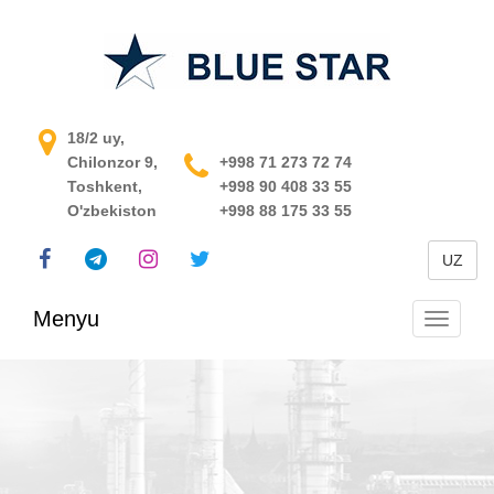
O'zbekistondagi jarayonni
18/2 uy,
Chilonzor 9,
boshqarish tizimi
+998 71 273 72 74
Toshkent,
+998 90 408 33 55
O'zbekiston
+998 88 175 33 55
UZ
Menyu
Navigats
almashti