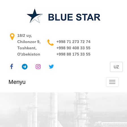
O'zbekistondagi jarayonni
18/2 uy,
Chilonzor 9,
boshqarish tizimi
+998 71 273 72 74
Toshkent,
+998 90 408 33 55
O'zbekiston
+998 88 175 33 55
UZ
Menyu
Navigats
almashti