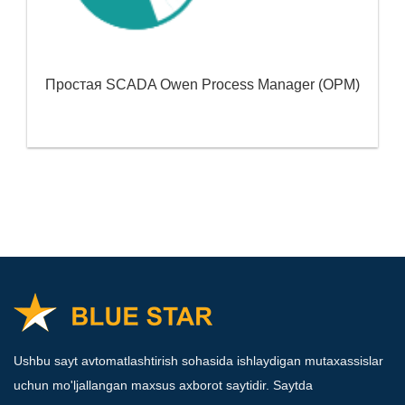
Простая SCADA Owen Process Manager (OPM)
Ushbu sayt avtomatlashtirish sohasida ishlaydigan mutaxassislar
uchun mo'ljallangan maxsus axborot saytidir. Saytda