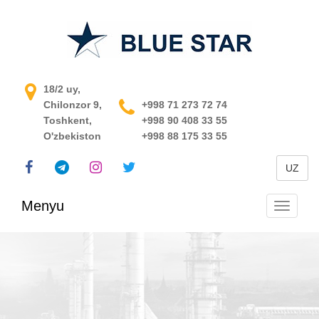
O'zbekistondagi jarayonni
18/2 uy,
Chilonzor 9,
boshqarish tizimi
+998 71 273 72 74
Toshkent,
+998 90 408 33 55
O'zbekiston
+998 88 175 33 55
UZ
Menyu
Navigats
almashti