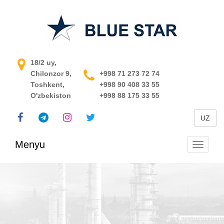
O'zbekistondagi jarayonni
18/2 uy,
Chilonzor 9,
boshqarish tizimi
+998 71 273 72 74
Toshkent,
+998 90 408 33 55
O'zbekiston
+998 88 175 33 55
UZ
Menyu
Navigats
almashti