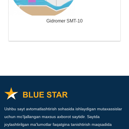
Gidromer SMT-10
Ushbu sayt avtomatlashtirish sohasida ishlaydigan mutaxassislar
uchun mo'ljallangan maxsus axborot saytidir. Saytda
joylashtirilgan ma'lumotlar faqatgina tanishtirish maqsadida