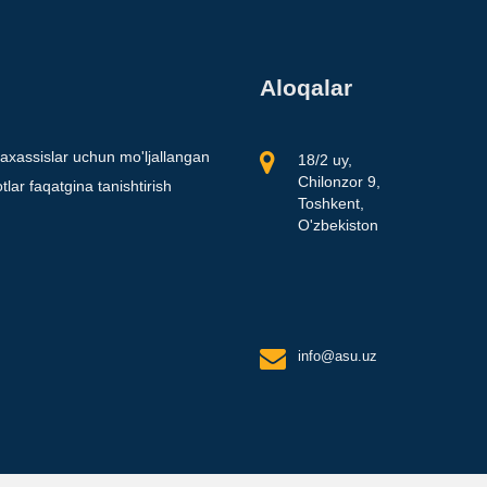
Aloqalar
axassislar uchun mo'ljallangan
18/2 uy,
Chilonzor 9,
lar faqatgina tanishtirish
Toshkent,
O'zbekiston
info@asu.uz