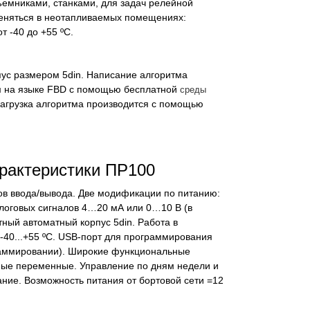
ъемниками, станками, для задач релейной
меняться в неотапливаемых помещениях:
т -40 до +55 ºС.
ус размером 5din. Написание алгоритма
м на языке FBD с помощью бесплатной
среды
Загрузка алгоритма производится с помощью
рактеристики ПР100
лов ввода/вывода. Две модификации по питанию:
алоговых сигналов 4…20 мА или 0…10 В (в
ный автоматный корпус 5din. Работа в
40...+55 ºС. USB-порт для программирования
раммировании). Широкие функциональные
мые переменные. Управление по дням недели и
ние. Возможность питания от бортовой сети =12