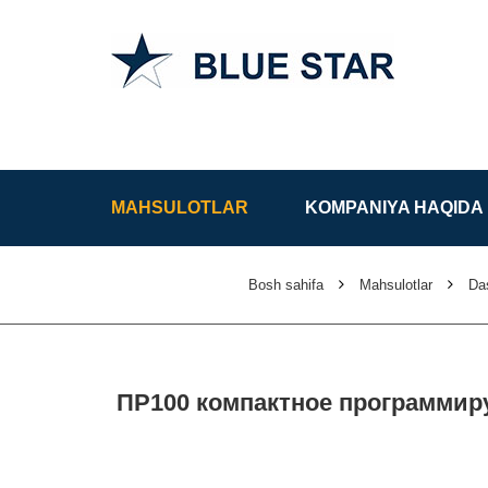
O'zbekistondagi
jarayonni
boshqarish tizimi
MAHSULOTLAR
KOMPANIYA HAQIDA
Bosh sahifa
Mahsulotlar
Das
ПР100 компактное программир