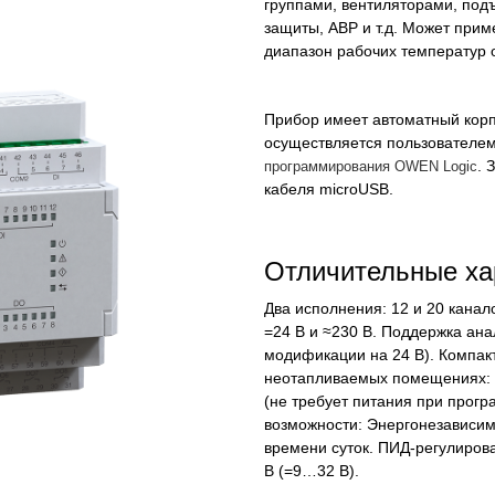
группами, вентиляторами, под
защиты, АВР и т.д. Может при
диапазон рабочих температур о
Прибор имеет автоматный корп
осуществляется пользователе
. 
программирования OWEN Logic
кабеля microUSB.
Отличительные ха
Два исполнения: 12 и 20 кана
=24 В и ≈230 В. Поддержка ан
модификации на 24 В). Компакт
неотапливаемых помещениях: -
(не требует питания при прог
возможности: Энергонезависи
времени суток. ПИД-регулирова
В (=9…32 В).