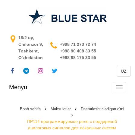
O'zbekistondagi jarayonni
18/2 uy,
Chilonzor 9,
boshqarish tizimi
+998 71 273 72 74
Toshkent,
+998 90 408 33 55
O'zbekiston
+998 88 175 33 55
UZ
Menyu
Navigats
almashti
Bosh sahifa
Mahsulotlar
Dasturlashtiriladigan o'rni
ПР114 программируемое реле с поддержкой
аналоговых сигналов для локальных систем