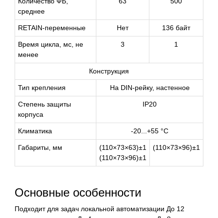
Количество ФБ,
63
500
среднее
RETAIN-переменные
Нет
136 байт
Время цикла, мс, не
3
1
менее
Конструкция
Тип крепления
На DIN-рейку, настенное
Степень защиты
IP20
корпуса
Климатика
-20...+55 °С
Габариты, мм
(110×73×63)±1
(110×73×96)±1
(110×73×96)±1
Основные особенности
Подходит для задач локальной автоматизации До 12