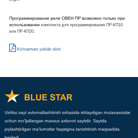
Программирование реле ОВЕН ПР возможно только при
использовании
комплекта для программирования ПР-КП10
.
или ПР-КП20
Ko'rsatmani yuklab olish
Ushbu sayt avtomatlashtirish sohasida ishlaydigan mutaxassislar
uchun mo'ljallangan maxsus axborot saytidir. Saytda
joylashtirilgan ma'lumotlar faqatgina tanishtirish maqsadida
beriladi.