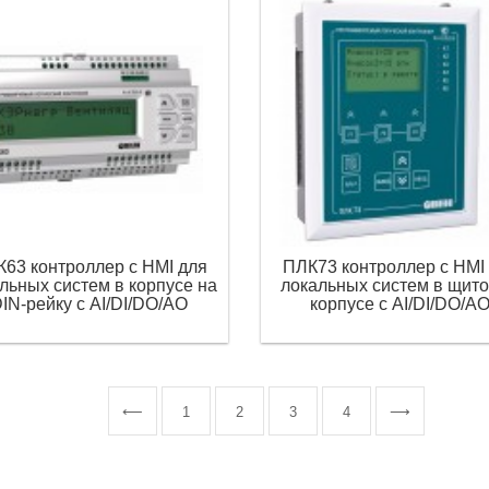
63 контроллер с HMI для
ПЛК73 контроллер с HMI
льных систем в корпусе на
локальных систем в щит
IN-рейку с AI/DI/DO/AO
корпусе с AI/DI/DO/A
⟵
1
2
3
4
⟶