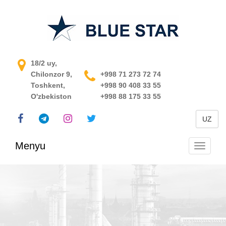
O'zbekistondagi jarayonni
18/2 uy,
Chilonzor 9,
boshqarish tizimi
+998 71 273 72 74
Toshkent,
+998 90 408 33 55
O'zbekiston
+998 88 175 33 55
UZ
Menyu
Navigats
almashti