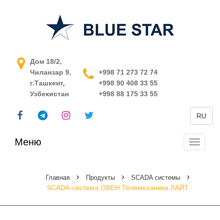
АСУ ТП в Узбекистане
Дом 18/2,
Чиланзар 9,
+998 71 273 72 74
г.Ташкент,
+998 90 408 33 55
Узбекистан
+998 88 175 33 55
RU
Меню
Перекл
навига
Главная
Продукты
SCADA системы
SCADA-система ОВЕН Телемеханика ЛАЙТ