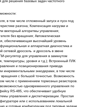
 для решения базовых задач частотного
можности:
еля, в том числе отложенный запуск и пуск под
теристике разгона; Компенсация нагрузки и
или векторный алгоритмы управления;
гателя без вращения; Автоматическая
ия, обеспечивающая высочайший уровень
функциональная и аппаратная диагностика и
й сетевой дроссель и дроссель в звене
 ПИ-регулятор для управления в замкнутом
, температуры, уровня и т.д.); Встроенный ПЛК
правления и позиционирования привода
и инкрементальными энкодерами, в том числе
 вращения с большой точностью. Возможность
том числе с применением тормозных резисторов.
с возможностью одновременного управления по
фейсу RS-485, что обеспечивает удобную
темы управления и диспетчеризации. Простая
нфигураторе или с использованием локальной
ню и готовые конфигурации под типовые задачи.