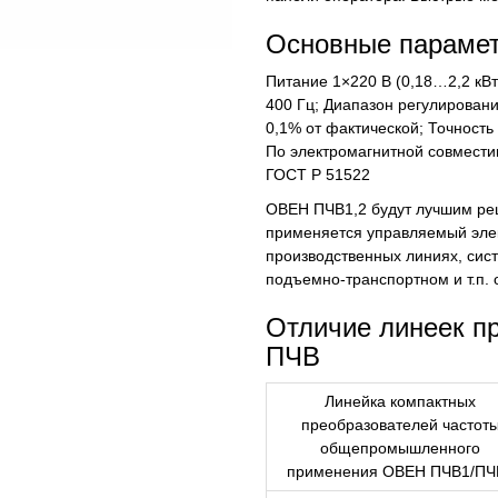
Основные параме
Питание 1×220 В (0,18…2,2 кВт
400 Гц; Диапазон регулировани
0,1% от фактической; Точность
По электромагнитной совмести
ГОСТ Р 51522
ОВЕН ПЧВ1,2 будут лучшим реш
применяется управляемый элек
производственных линиях, сис
подъемно-транспортном и т.п.
Отличие линеек п
ПЧВ
Линейка компактных
преобразователей частот
общепромышленного
применения ОВЕН ПЧВ1/ПЧ