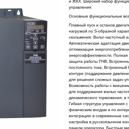
и ЖКХ. Широкий набор функций
управления.
Основные функциональные воз
Плавный пуск и останов двигат
нагрузкой по S-образной харак
скольжения; Вольт-частотный 
Автоматическая адаптация дви
оптимизация энергопотреблен
энергоэффективности; Полная 
защита работы ПЧВ; Встроенны
постоянного тока; Встроенный
контуре (поддержание давления
для решения сложных задач у
Возможность работы с внешним
для поддержания малых частот
динамического торможения, в 
Гибкая структура управления 
физическим входам и по интер
интеграцию в современные сис
настройка в русскоязычном ко
панели оператора. Быстрые ме