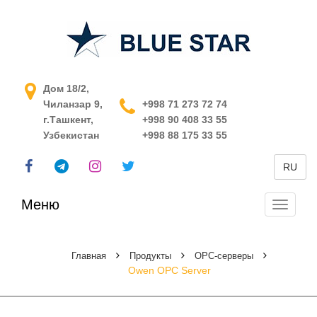
АСУ ТП в Узбекистане
Дом 18/2,
Чиланзар 9,
+998 71 273 72 74
г.Ташкент,
+998 90 408 33 55
Узбекистан
+998 88 175 33 55
RU
Меню
Перекл
навига
Главная
Продукты
OPC-серверы
Owen OPC Server