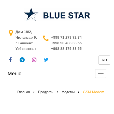
АСУ ТП в Узбекистане
Дом 18/2,
Чиланзар 9,
+998 71 273 72 74
г.Ташкент,
+998 90 408 33 55
Узбекистан
+998 88 175 33 55
RU
Меню
Перекл
навига
GSM Modem
Главная
Продукты
Модемы