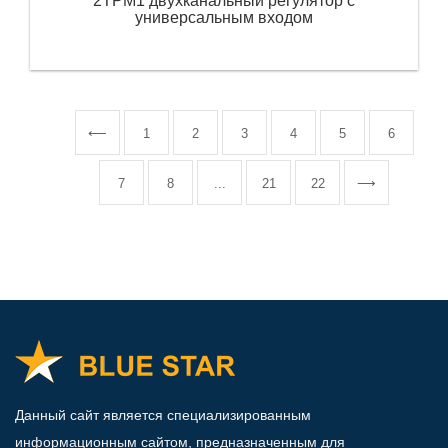
2ТРМ1 двухканальный регулятор с
универсальным входом
⟵
1
2
3
4
5
6
7
8
...
21
22
⟶
Данный сайт является специализированным
информационным сайтом, предназначенным для